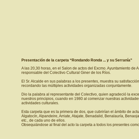
Presentación de la carpeta “Rondando Ronda ... y su Serranía”
A las 20,30 horas, en el Salon de actos del Excmo. Ayuntamiento de A
responsable del Colectivo Cultural Giner de los Ríos.
El Sr. Alcalde en sus palabras a los presentes, muestra su satisfacció
recordando las múltiples actividades organizadas conjuntamente.
Dio la palabra al representante del Colectivo, quien agradeció la exc
nuestros principios, cuando en 1980 al comenzar nuestras actividades
actividades culturales.
Esta carpeta que es la primera de dos, que cubrirían el ámbito de act
Algatocín, Alpandeire, Arriate, Atajate, Benadalid, Benalauría, Benaoj
etc., de cada uno de ellos.
Obsequiándose al final del acto la carpeta a todos los presentes como 