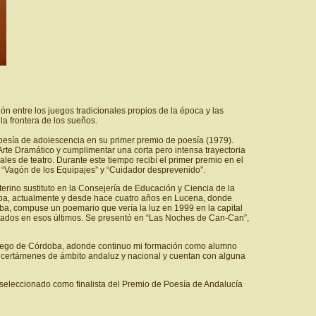
n entre los juegos tradicionales propios de la época y las
la frontera de los sueños.
oesía de adolescencia en su primer premio de poesía (1979).
rte Dramático y cumplimentar una corta pero intensa trayectoria
les de teatro. Durante este tiempo recibí el primer premio en el
Vagón de los Equipajes” y “Cuidador desprevenido”.
erino sustituto en la Consejería de Educación y Ciencia de la
doba, actualmente y desde hace cuatro años en Lucena, donde
a, compuse un poemario que vería la luz en 1999 en la capital
tados en esos últimos. Se presentó en “Las Noches de Can-Can”,
 Priego de Córdoba, adonde continuo mi formación como alumno
s certámenes de ámbito andaluz y nacional y cuentan con alguna
 seleccionado como finalista del Premio de Poesía de Andalucía