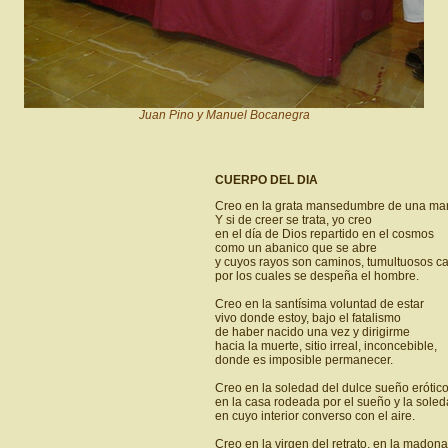
Juan Pino y Manuel Bocanegra
CUERPO DEL DIA
Creo en la grata mansedumbre de una ma
Y si de creer se trata, yo creo
en el día de Dios repartido en el cosmos
como un abanico que se abre
y cuyos rayos son caminos, tumultuosos c
por los cuales se despeña el hombre.
Creo en la santísima voluntad de estar
vivo donde estoy, bajo el fatalismo
de haber nacido una vez y dirigirme
hacia la muerte, sitio irreal, inconcebible,
donde es imposible permanecer.
Creo en la soledad del dulce sueño erótic
en la casa rodeada por el sueño y la sole
en cuyo interior converso con el aire.
Creo en la virgen del retrato, en la madona