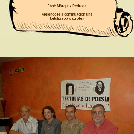
José Márquez Pedrosa
Abriéndose a continuación una
tertulia sobre su obra