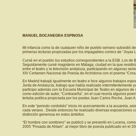
MANUEL BOCANEGRA ESPINOSA
Mi infancia como la de cualquier niño de pueblo serrano subsistió de
primeras lecturas propiciadas por los impagables comics de “Joyas Lite
Cursé en el pueblo los estudios correspondientes a la EGB. Los de 
Seguidamente cursé magisterio en Málaga, ciudad en la que residiría
entre el teatro y la televisión andaluza, participando en algunas ser
XIV Certamen Nacional de Poesía de Archidona con el poema “Coraz
En Madrid trabajé igualmente en teatro e hice algunos trabajos espor
Junta de Andalucía, trabajo que había realizado intermitentemente 
participo además con la Escuela Municipal de Teatro en algunos de 
como edición de autor, “Contraseña”, en el cual reunía algunos po
tertulia poética propiciada por los poetas Juan Carlos Reche, Juan A.
En este “periodo cordobés” inicio mi acercamiento a la acuarela, a
cada verano . Desde entonces he realizado diversas exposiciones co
distinción generosa en estos ámbitos.
“El hombre con sombrero” se publicó y se presentó en Lucena, como 
2005 “Posada de Ahlam”, al mejor libro de poesía publicado en el 20