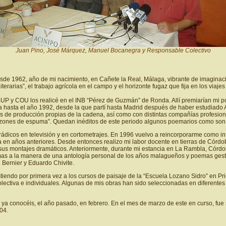
Juan Pino, José Márquez, Manuel Bocanegra y Responsable Colectivo
sde 1962, año de mi nacimiento, en Cañete la Real, Málaga, vibrante de imaginació
rarias”, el trabajo agrícola en el campo y el horizonte fugaz que fija en los viajes 
BUP y COU los realicé en el INB “Pérez de Guzmán” de Ronda. Allí premiarían mi p
 hasta el año 1992, desde la que partí hasta Madrid después de haber estudiado A
ies de producción propias de la cadena, así como con distintas compañías profesiona
ones de espuma”. Quedan inéditos de este periodo algunos poemarios como son “
ádicos en televisión y en cortometrajes. En 1996 vuelvo a reincorporarme como int
ya en años anteriores. Desde entonces realizo mi labor docente en tierras de Cór
sus montajes dramáticos. Anteriormente, durante mi estancia en La Rambla, Córdob
emas a la manera de una antología personal de los años malagueños y poemas ges
 Bernier y Eduardo Chivite.
sistiendo por primera vez a los cursos de paisaje de la “Escuela Lozano Sidro” en
lectiva e individuales. Algunas de mis obras han sido seleccionadas en diferente
ya conocéis, el año pasado, en febrero. En el mes de marzo de este en curso, fue
04.