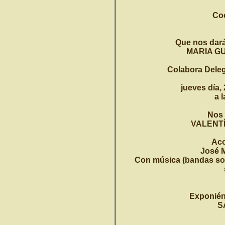
Co
Que nos dará
MARIA G
Colabora Deleg
jueves día,
a 
Nos 
VALENT
Ac
José 
Con música (bandas son
Exponién
S