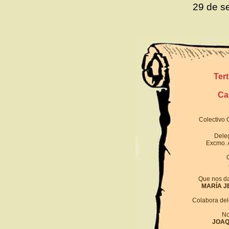
29 de s
Ter
Ca
Colectivo C
Deleg
Excmo. 
Que nos da
MARÍA J
Colabora del
No
JOAQ