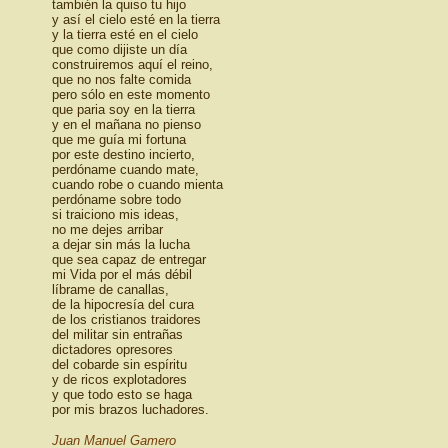
también la quiso tu hijo
y así el cielo esté en la tierra
y la tierra esté en el cielo
que como dijiste un día
construiremos aquí el reino,
que no nos falte comida
pero sólo en este momento
que paria soy en la tierra
y en el mañana no pienso
que me guía mi fortuna
por este destino incierto,
perdóname cuando mate,
cuando robe o cuando mienta
perdóname sobre todo
si traiciono mis ideas,
no me dejes arribar
a dejar sin más la lucha
que sea capaz de entregar
mi Vida por el más débil
líbrame de canallas,
de la hipocresía del cura
de los cristianos traidores
del militar sin entrañas
dictadores opresores
del cobarde sin espíritu
y de ricos explotadores
y que todo esto se haga
por mis brazos luchadores.
Juan Manuel Gamero