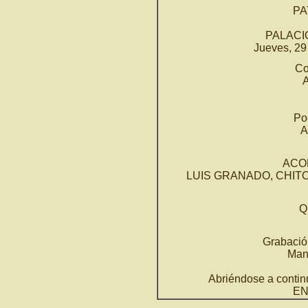
PA
PALAC
Jueves, 29 
Co
Poe
A
ACO
LUIS GRANADO, CHITO 
Q
Grabación 
Man
Abriéndose a continu
EN