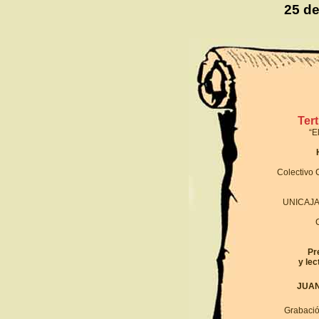
25 d
Ter
“E
Colectivo C
UNICAJ
Pr
y lec
JUA
Grabación