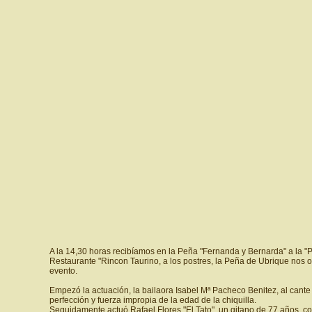
A la 14,30 horas recibíamos en la Peña "Fernanda y Bernarda" a la "P
Restaurante "Rincon Taurino, a los postres, la Peña de Ubrique nos 
evento.
Empezó la actuación, la bailaora Isabel Mª Pacheco Benitez, al cant
perfección y fuerza impropia de la edad de la chiquilla.
Seguidamente actuó Rafael Flores "El Tato", un gitano de 77 años, c