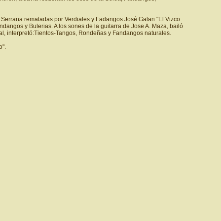
a Serrana rematadas por Verdiales y Fadangos José Galan "El Vizco
angos y Bulerias. A los sones de la guitarra de Jose A. Maza, bailó
ral, interpretó:Tientos-Tangos, Rondeñas y Fandangos naturales.
o".