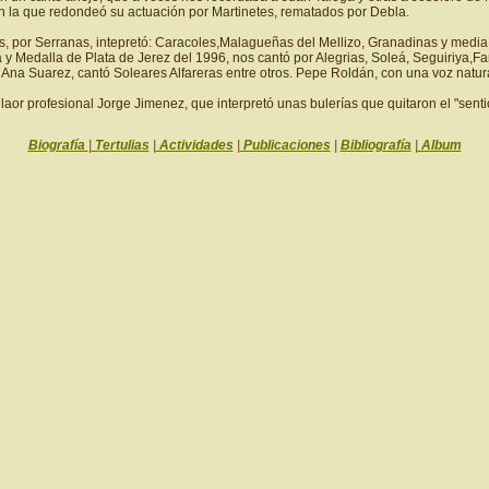
on la que redondeó su actuación por Martinetes, rematados por Debla.
, por Serranas, intepretó: Caracoles,Malagueñas del Mellizo, Granadinas y medi
Medalla de Plata de Jerez del 1996, nos cantó por Alegrias, Soleá, Seguiriya,Fand
. Ana Suarez, cantó Soleares Alfareras entre otros. Pepe Roldán, con una voz natu
laor profesional Jorge Jimenez, que interpretó unas bulerías que quitaron el "senti
Biografía
|
Tertulias
|
Actividades
|
Publicaciones
|
Bibliografía
|
Album