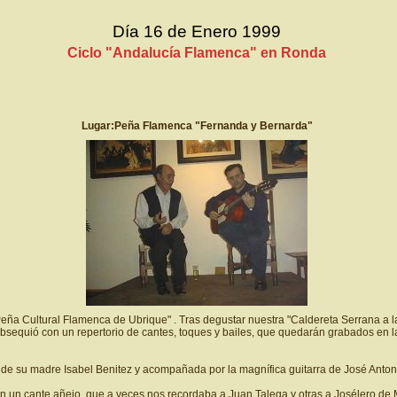
Día 16 de Enero 1999
Ciclo "Andalucía Flamenca" en Ronda
Lugar:Peña Flamenca "Fernanda y Bernarda"
eña Cultural Flamenca de Ubrique" . Tras degustar nuestra "Caldereta Serrana a la
obsequió con un repertorio de cantes, toques y bailes, que quedarán grabados en l
e de su madre Isabel Benitez y acompañada por la magnífica guitarra de José Anto
on un cante añejo, que a veces nos recordaba a Juan Talega y otras a Josélero de