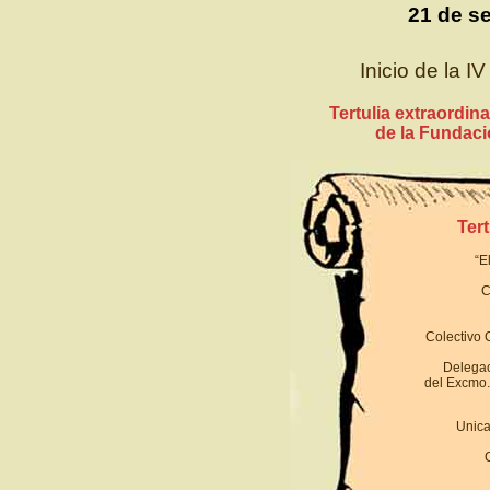
21 de s
Inicio de la I
Tertulia extraordin
de la Fundaci
Ter
“E
C
Colectivo C
Delegac
del Excmo
Unica