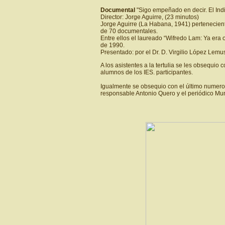
Documental
"Sigo empeñado en decir. El Indi
Director: Jorge Aguirre, (23 minutos)
Jorge Aguirre (La Habana, 1941) pertenecien
de 70 documentales.
Entre ellos el laureado “Wifredo Lam: Ya era 
de 1990.
Presentado: por el Dr. D. Virgilio López Lemu
A los asistentes a la tertulia se les obsequio 
alumnos de los IES. participantes.
Igualmente se obsequio con el último numero 
responsable Antonio Quero y el periódico Mu