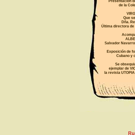
Presentación 
de la Col
VIRG
Que se
Dña. Re
Última directora de
Acompañ
ALBE
Salvador Navarro,
Exposición de fo
Cubano y c
Se obsequia
ejemplar de VIO
la revista UTOPI
Ru