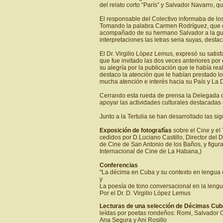
del relato corto “París” y Salvador Navarro, qu
El responsable del Colectivo informaba de l
Tomando la palabra Carmen Rodríguez, que esb
acompañado de su hermano Salvador a la guita
interpretaciones las letras seria suyas, dest
El Dr. Virgilio López Lemus, expresó su satis
que fue invitado las dos veces anteriores por 
su alegría por la publicación que le había rea
destaco la atención que le habían prestado lo
mucha atención e interés hacia su País y La 
Cerrando esta rueda de prensa la Delegada de
apoyar las actividades culturales destacadas
Junto a la Tertulia se han desarrollado las si
Exposición de fotografías
sobre el Cine y el
cedidos por D.Luciano Castillo, Director del
de Cine de San Antonio de los Baños, y figura
Internacional de Cine de La Habana,)
Conferencias
"La décima en Cuba y su contexto en lengua
y
La poesía de tono conversacional en la leng
Por el Dr. D. Virgilio López Lemus
Lecturas de una selección de Décimas Cub
leídas por poetas rondeños: Romi, Salvador 
Ana Segura y Ani Rosillo