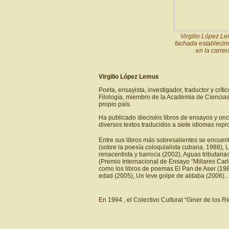
Virgilio López Lem
fachada establecim
en la carre
Virgilio López Lemus
Poeta, ensayista, investigador, traductor y críti
Filología, miembro de la Academia de Ciencias 
propio país.
Ha publicado dieciséis libros de ensayos y onc
diversos textos traducidos a siete idiomas repr
Entre sus libros más sobresalientes se encuen
(sobre la poesía coloquialista cubana, 1988),
renacentista y barroca (2002), Aguas tributaria
(Premio Internacional de Ensayo “Millares Car
como los libros de poemas El Pan de Aser (198
edad (2005), Un leve golpe de aldaba (2006)
En 1994 , el Colectivo Cultural “Giner de los 