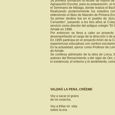
Su primera formación la recibe de manos de 
Agrupación Escolar, para su preparación, al i
el Seminario de Málaga, donde realiza el Bachi
Realizando posteriormente los estudios c
obteniendo el título de Maestro de Primera En
Su primer destino fue en el pueblo de Júzc
Cervantes”, pasando a los tres años al Col
servicio como director del antiguo colegio “El
Arriate en 1988.
Por entonces se lleva a cabo un proyecto
desempeñando el cargo de la dirección o de je
En 1995 participa en el proyecto Arión de la
experiencias educativas con centros escolares
En la actualidad, ejerce como Profesor de Leng
de Arriate.
Se confiesa admirador de la obra de Lorca, 
autores del Renacimiento y del siglo de Oro, si
lo existencial, el entorno y el sentimiento, c
VALDRÁ LA PENA, CRÉEME
Voy a sacar el grano
de mi cosecha.
Voy a trillar mi vida
sobre la era.