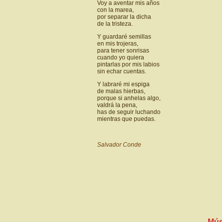
Voy a aventar mis años
con la marea,
por separar la dicha
de la tristeza.
Y guardaré semillas
en mis trojeras,
para tener sonrisas
cuando yo quiera
pintarlas por mis labios
sin echar cuentas.
Y labraré mi espiga
de malas hierbas,
porque si anhelas algo,
valdrá la pena,
has de seguir luchando
mientras que puedas.
Salvador Conde
Mús