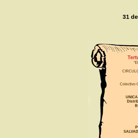
31 de
Tert
“E
CIRCULO
Colectivo C
UNICAJ
Distr
B
C
P
SALVA