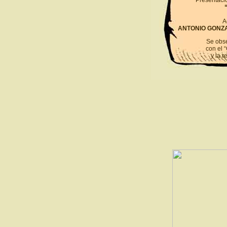
Presentació
A
ANTONIO GONZA
Se obse
con el 
y la r