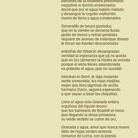
balcones de la Alhambra presumidos
negadme si dormís enamorados
decid que por el agua habéis matado
y desangrar tu orgullo malherido
muros de tierra y agua condenados
Generalife de besos gastados
que en tu vientre se derrama fluida
jardín de moros y reinas perdidas
réquiem de aromas de estanque dorado
te lloran las fuentes desconocidas
entrañas del Albaicín desangradas
vomitad la esperanza que ya os queda
que en los cármenes la hiedra se enreda
porque el alma tienes abandonada
va gritando el agua ¡que no suceda!
mientras el Genil, te siga mojando
verde esmeralda, tus rojas mejillas,
mujer que llora lágrimas de arcilla
hermano Darro, seguirá esperando
a que vayan a lavar las chiquillas.
Llora el agua sola Granada entera
orgullosa del líquido tesoro
que fue balneario de Boabdil el meso
que llegando la diosa primavera
su verde vestido se cubre de oro,
Granada y agua, amor que nunca muere
idilio de hojas verdes armonía
romance de Lorca, con la poesía