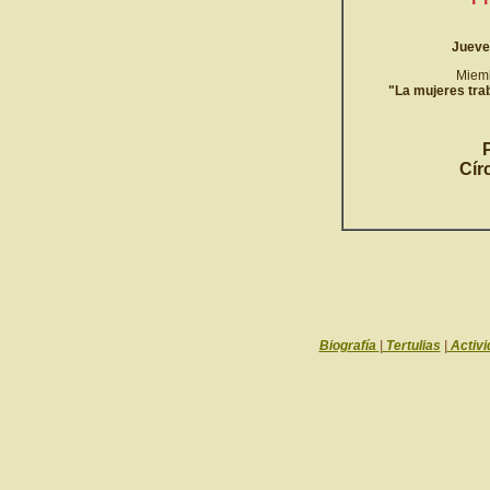
Jueves
Miemb
"La mujeres tra
Cír
Biografía
|
Tertulias
|
Activi