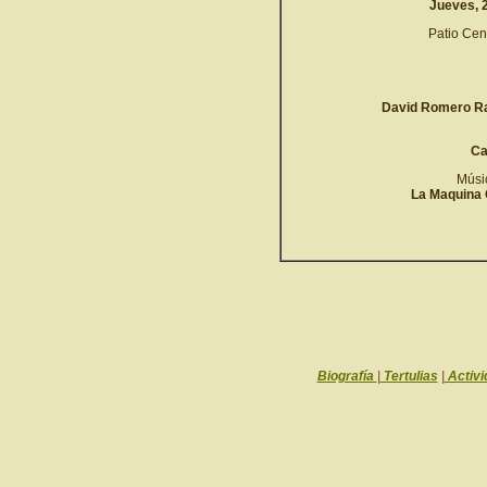
Jueves, 
Patio Cent
David Romero R
Ca
Músic
La Maquina 
Biografía
|
Tertulias
|
Activi