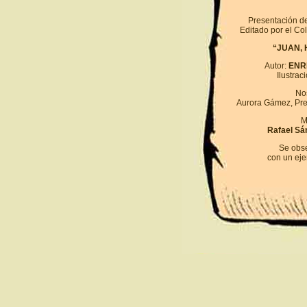
Presentación d
Editado por el Col
“JUAN,
Autor:
ENR
Ilustrac
Nos
Aurora Gámez, Pre
M
Rafael S
Se obse
con un eje