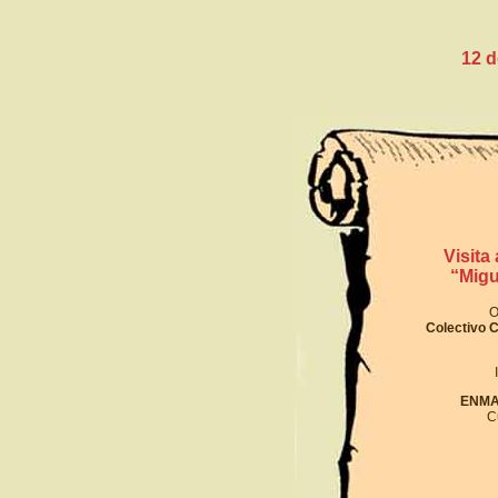
12 
Visita
“Migu
O
Colectivo C
ENMA
C