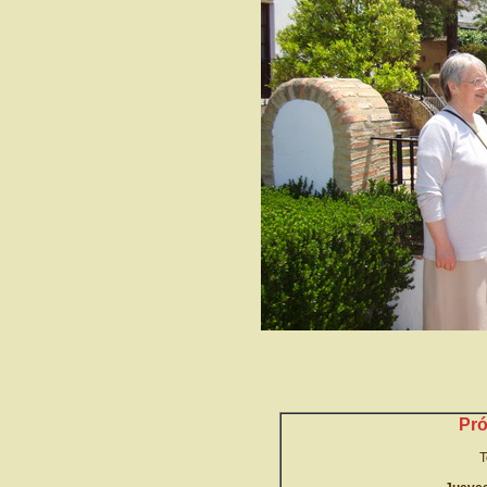
Pró
T