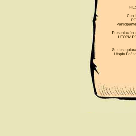
FIE
Con l
PO
Participant
Presentación d
UTOPIA PO
Se obsequiara 
Utopia Poéti