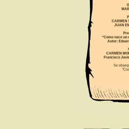
G
MAR
P
CARMEN SA
JUAN EMI
Pre
“Como nace un d
Autor: Eduar
CARMEN MO
Francisco Javie
Se obsequ
"Cua