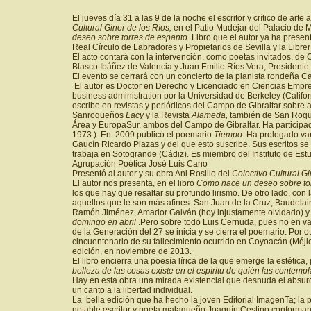
El jueves día 31 a las 9 de la noche el escritor y crítico de ar
Cultural Giner de los Ríos,
en el Patio Mudéjar del Palacio de
deseo sobre torres de espanto.
Libro que el autor ya ha presen
Real Círculo de Labradores y Propietarios de Sevilla y la Libr
El acto contará con la intervención, como poetas invitados, d
Blasco Ibáñez de Valencia y Juan Emilio Ríos Vera, Presidente 
El evento se cerrará con un concierto de la pianista rondeña
El autor es Doctor en Derecho y Licenciado en Ciencias Empres
business administration por la Universidad de Berkeley (Califo
escribe en revistas y periódicos del Campo de Gibraltar sobre ar
Sanroqueños
Lacy
y la Revista
Alameda,
también de San Roque
Área y EuropaSur, ambos del Campo de Gibraltar. Ha participad
1973 ). En 2009 publicó el poemario
Tiempo
. Ha prologado var
Gaucín Ricardo Plazas y del que esto suscribe. Sus escritos s
trabaja en Sotogrande (Cádiz). Es miembro del Instituto de Es
Agrupación Poética José Luis Cano
Presentó al autor y su obra Ani Rosillo del
Colectivo Cultural Gi
El autor nos presenta, en el libro
Como nace un deseo sobre to
los que hay que resaltar su profundo lirismo. De otro lado, con
aquellos que le son más afines: San Juan de la Cruz, Baudelai
Ramón Jiménez, Amador Galván (hoy injustamente olvidado) y 
domingo en abril
.Pero sobre todo Luis Cernuda, pues no en va
de la Generación del 27 se inicia y se cierra el poemario. Por o
cincuentenario de su fallecimiento ocurrido en Coyoacán (Méjic
edición, en noviembre de 2013.
El libro encierra una poesía lírica de la que emerge la estéti
belleza de las cosas existe en el espíritu de quién las contempl
Hay en esta obra una mirada existencial que desnuda el absurdo
un canto a la libertad individual.
La bella edición que ha hecho la joven Editorial ImagenTa; la
notable escritor y poeta malagueño Joaquín Cestino conforman, 