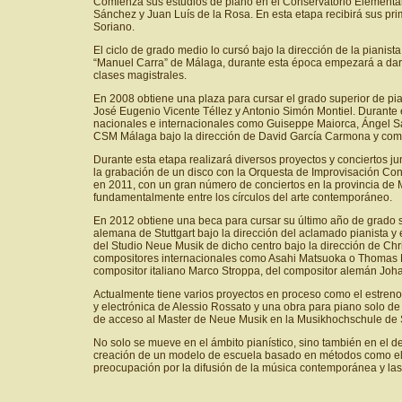
Comienza sus estudios de piano en el Conservatorio Elemental
Sánchez y Juan Luís de la Rosa. En esta etapa recibirá sus pr
Soriano.
El ciclo de grado medio lo cursó bajo la dirección de la piani
“Manuel Carra” de Málaga, durante esta época empezará a dar 
clases magistrales.
En 2008 obtiene una plaza para cursar el grado superior de pi
José Eugenio Vicente Téllez y Antonio Simón Montiel. Durante 
nacionales e internacionales como Guiseppe Maiorca, Ángel Sa
CSM Málaga bajo la dirección de David García Carmona y compl
Durante esta etapa realizará diversos proyectos y conciertos j
la grabación de un disco con la Orquesta de Improvisación Co
en 2011, con un gran número de conciertos en la provincia de M
fundamentalmente entre los círculos del arte contemporáneo.
En 2012 obtiene una beca para cursar su último año de grado s
alemana de Stuttgart bajo la dirección del aclamado pianista 
del Studio Neue Musik de dicho centro bajo la dirección de Chr
compositores internacionales como Asahi Matsuoka o Thomas N
compositor italiano Marco Stroppa, del compositor alemán Joha
Actualmente tiene varios proyectos en proceso como el estren
y electrónica de Alessio Rossato y una obra para piano solo 
de acceso al Master de Neue Musik en la Musikhochschule de S
No solo se mueve en el ámbito pianístico, sino también en el 
creación de un modelo de escuela basado en métodos como el 
preocupación por la difusión de la música contemporánea y las