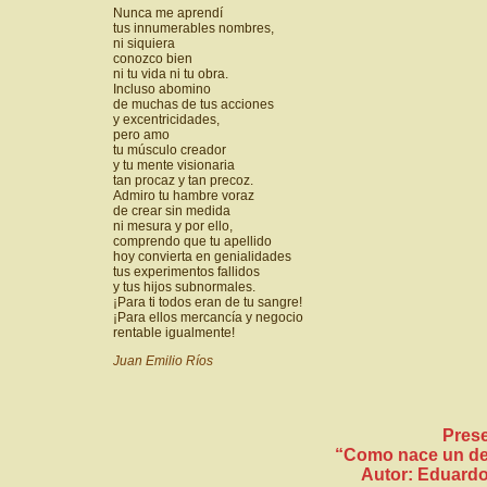
Nunca me aprendí
tus innumerables nombres,
ni siquiera
conozco bien
ni tu vida ni tu obra.
Incluso abomino
de muchas de tus acciones
y excentricidades,
pero amo
tu músculo creador
y tu mente visionaria
tan procaz y tan precoz.
Admiro tu hambre voraz
de crear sin medida
ni mesura y por ello,
comprendo que tu apellido
hoy convierta en genialidades
tus experimentos fallidos
y tus hijos subnormales.
¡Para ti todos eran de tu sangre!
¡Para ellos mercancía y negocio
rentable igualmente!
Juan Emilio Ríos
Prese
“Como nace un de
Autor: Eduardo