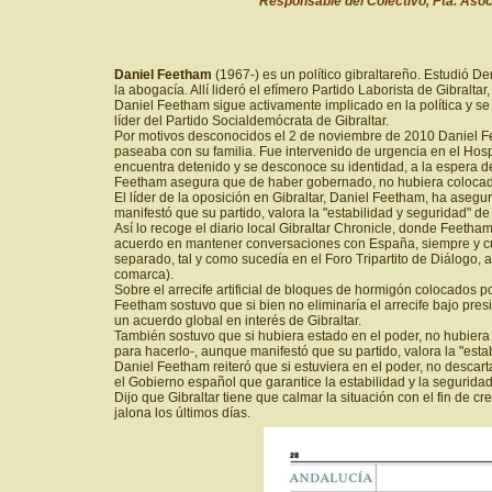
Responsable del Colectivo, Pta. Asoc
Daniel Feetham
(1967-) es un político gibraltareño. Estudió De
la abogacía. Allí lideró el efímero Partido Laborista de Gibral
Daniel Feetham sigue activamente implicado en la política y 
líder del Partido Socialdemócrata de Gibraltar.
Por motivos desconocidos el 2 de noviembre de 2010 Daniel Fe
paseaba con su familia. Fue intervenido de urgencia en el Hosp
encuentra detenido y se desconoce su identidad, a la espera de 
Feetham asegura que de haber gobernado, no hubiera colocado el
El líder de la oposición en Gibraltar, Daniel Feetham, ha asegu
manifestó que su partido, valora la "estabilidad y seguridad" de
Así lo recoge el diario local Gibraltar Chronicle, donde Feetha
acuerdo en mantener conversaciones con España, siempre y cua
separado, tal y como sucedía en el Foro Tripartito de Diálogo, 
comarca).
Sobre el arrecife artificial de bloques de hormigón colocados p
Feetham sostuvo que si bien no eliminaría el arrecife bajo pre
un acuerdo global en interés de Gibraltar.
También sostuvo que si hubiera estado en el poder, no hubiera 
para hacerlo-, aunque manifestó que su partido, valora la "estab
Daniel Feetham reiteró que si estuviera en el poder, no descarta
el Gobierno español que garantice la estabilidad y la seguridad de
Dijo que Gibraltar tiene que calmar la situación con el fin de cr
jalona los últimos días.