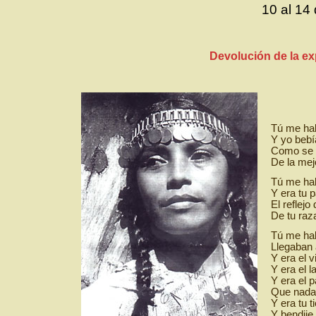
10 al 14
Devolución de la e
Tú me ha
Y yo bebí
Como se b
De la mej
Tú me ha
Y era tu p
El reflejo
De tu raza
Tú me hab
Llegaban 
Y era el v
Y era el l
Y era el p
Que nada 
Y era tu t
Y bendije