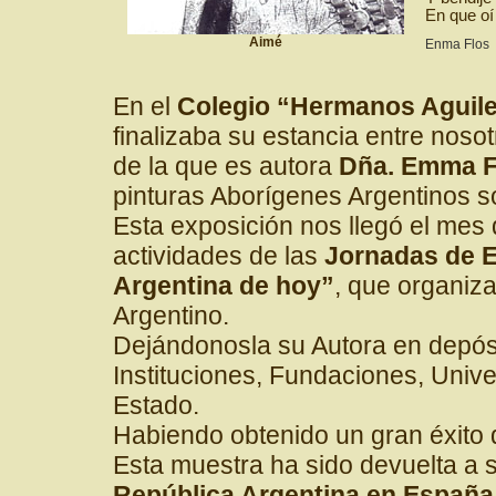
En que oí 
Aimé
Enma Flos
En el
Colegio “Hermanos Aguile
finalizaba su estancia entre noso
de la que es autora
Dña. Emma F
pinturas Aborígenes Argentinos s
Esta exposición nos llegó el mes
actividades de las
Jornadas de E
Argentina de hoy”
, que organiza
Argentino.
Dejándonosla su Autora en depósi
Instituciones, Fundaciones, Univ
Estado.
Habiendo obtenido un gran éxito 
Esta muestra ha sido devuelta a s
República Argentina en España