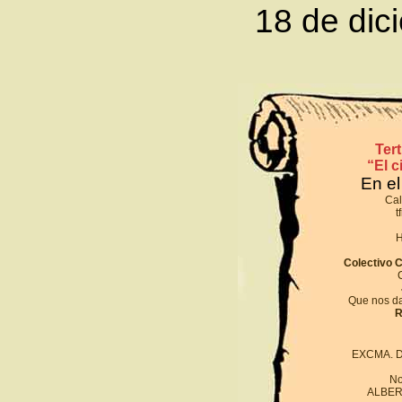
18 de dic
Ter
“El c
En e
Cal
t
H
Colectivo C
Que nos da
R
EXCMA. 
No
ALBER