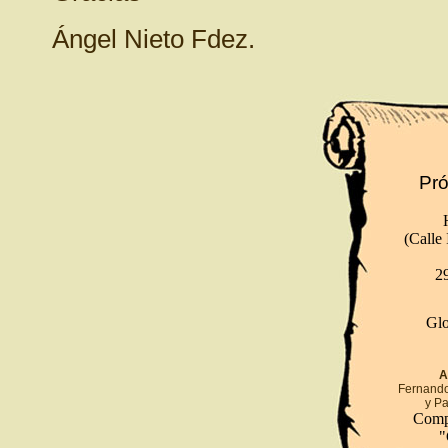
Ángel Nieto Fdez.
Pró
(Calle
2
Glo
A
Fernando
y Pa
Comp
"