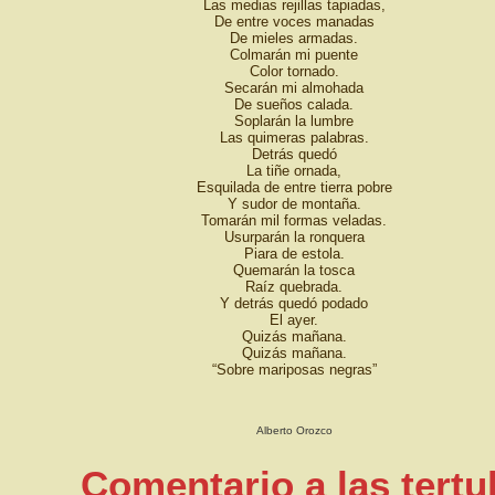
Las medias rejillas tapiadas,
De entre voces manadas
De mieles armadas.
Colmarán mi puente
Color tornado.
Secarán mi almohada
De sueños calada.
Soplarán la lumbre
Las quimeras palabras.
Detrás quedó
La tiñe ornada,
Esquilada de entre tierra pobre
Y sudor de montaña.
Tomarán mil formas veladas.
Usurparán la ronquera
Piara de estola.
Quemarán la tosca
Raíz quebrada.
Y detrás quedó podado
El ayer.
Quizás mañana.
Quizás mañana.
“Sobre mariposas negras”
Alberto Orozco
Comentario a las tertu