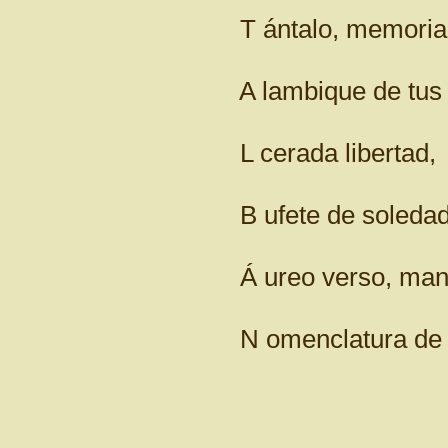
T ántalo, memoria ,v
A lambique de tus lag
L cerada libertad,
B ufete de soledade
Á ureo verso, manant
N omenclatura de su