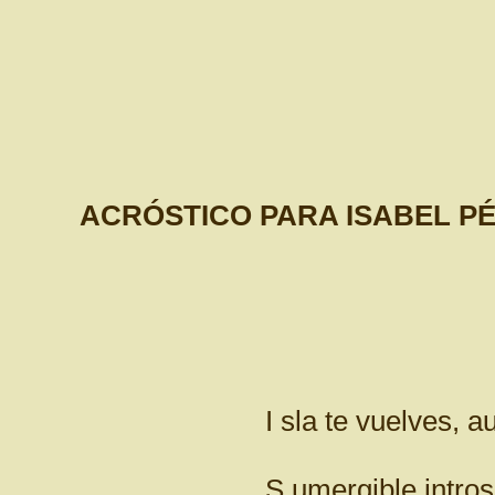
ACRÓSTICO PARA ISABEL P
I sla te vuelves, ause
S umergible introspec