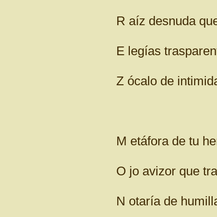
R aíz desnuda que s
E legías trasparent
Z ócalo de intimidad
M etáfora de tu heri
O jo avizor que trasc
N otaría de humillaci