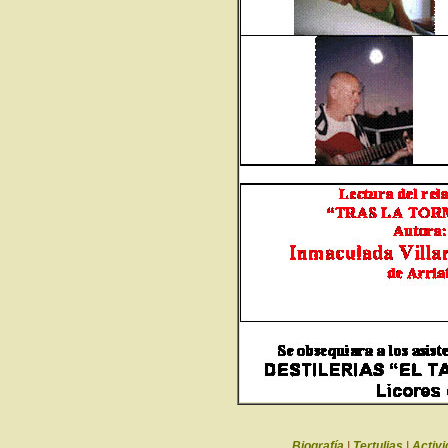
Biografía
|
Tertulias
|
Activi