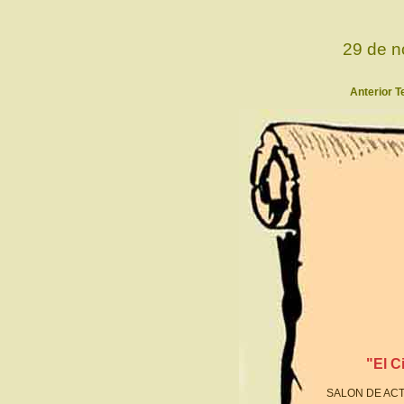
29 de n
Anterior Te
"El C
SALON DE ACT